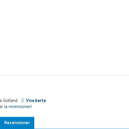
ra Gotland
Visa karta
r (
4 recensioner
)
Recensioner