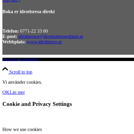
Boka er idrottsresa direkt
Telefon:
0771-22 33 00
E-post:
idrottsresor@destinationgotland.se
Webbplats:
www.idrottenso.se
Om Cookies
|
Integritetspolicy
Scroll to top
Vi använder cookies.
OK
Läs mer
Cookie and Privacy Settings
How we use cookies