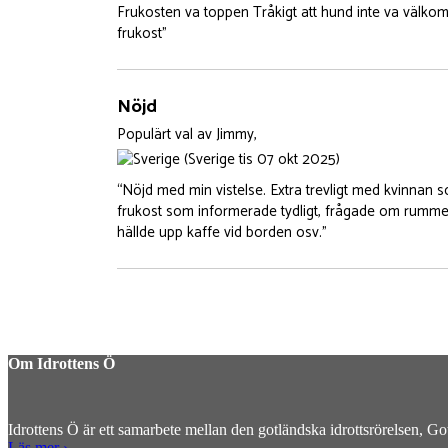
Frukosten va toppen Tråkigt att hund inte va välkom
frukost”
Nöjd
Populärt val
av
Jimmy,
(Sverige tis 07 okt 2025)
“Nöjd med min vistelse. Extra trevligt med kvinnan 
frukost som informerade tydligt, frågade om rummet v
hällde upp kaffe vid borden osv.”
Om Idrottens Ö
Idrottens Ö är ett samarbete mellan den gotländska idrottsrörelsen, G
Läs mer ›