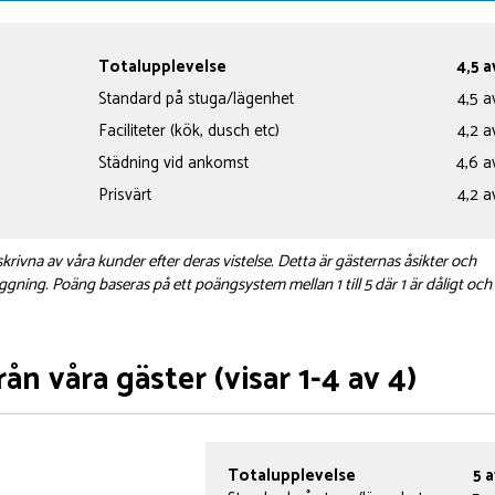
Totalupplevelse
4,5 a
Standard på stuga/lägenhet
4,5 a
Faciliteter (kök, dusch etc)
4,2 a
Städning vid ankomst
4,6 a
Prisvärt
4,2 a
krivna av våra kunder efter deras vistelse. Detta är gästernas åsikter och
ggning. Poäng baseras på ett poängsystem mellan 1 till 5 där 1 är dåligt och 
ån våra gäster (visar 1-4 av 4)
Totalupplevelse
5 a