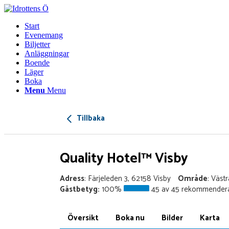
Start
Evenemang
Biljetter
Anläggningar
Boende
Läger
Boka
Menu
Menu
Tillbaka
Quality Hotel™ Visby
Adress
: Färjeleden 3, 62158 Visby
Område
: Väst
Gästbetyg:
100%
45 av 45 rekommendera
Översikt
Boka nu
Bilder
Karta