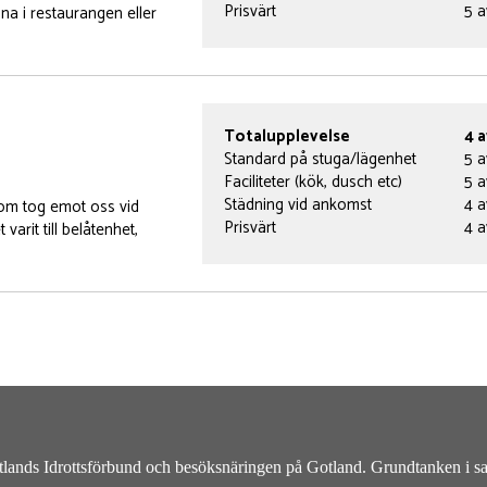
Prisvärt
5 a
na i restaurangen eller
Totalupplevelse
4 a
Standard på stuga/lägenhet
5 a
Faciliteter (kök, dusch etc)
5 a
Städning vid ankomst
4 a
som tog emot oss vid
Prisvärt
4 a
arit till belåtenhet,
otlands Idrottsförbund och besöksnäringen på Gotland. Grundtanken i sama