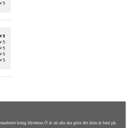
v 5
v 5
v 5
v 5
v 5
v 5
rbetet kring Idrottens Ö är att alla ska göra det dom är bäst på.